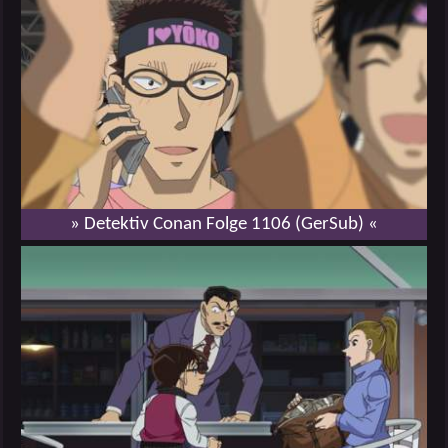
» Detektiv Conan Folge 1106 (GerSub) «