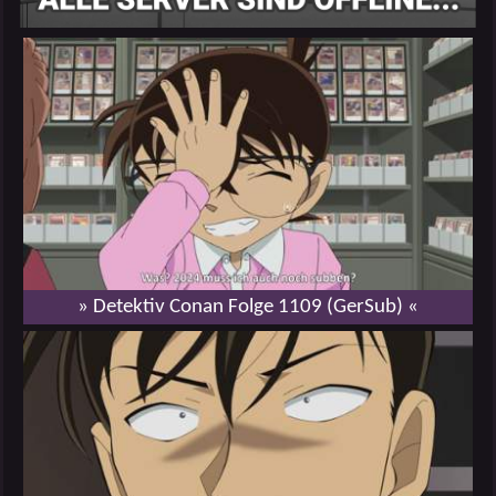
» Detektiv Conan Folge 1109 (GerSub) «