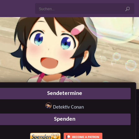
Sendetermine
Detektiv Conan
Spenden