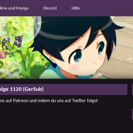
ilme und Manga
Discord
Hilfe
olge 1120 (GerSub)
ns auf Patreon und indem du uns auf Twitter folgst