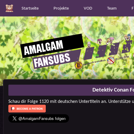
Startseite
Projekte
VOD
Team
F
Detektiv Conan F
Schau dir Folge 1120 mit deutschen Untertiteln an. Unterstütze u