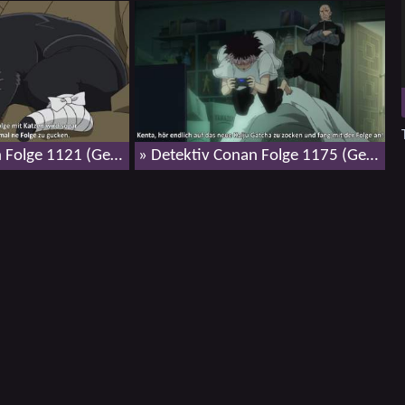
» Detektiv Conan Folge 1121 (GerSub) «
» Detektiv Conan Folge 1175 (GerSub) «