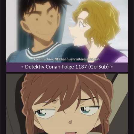
» Detektiv Conan Folge 1137 (GerSub) «