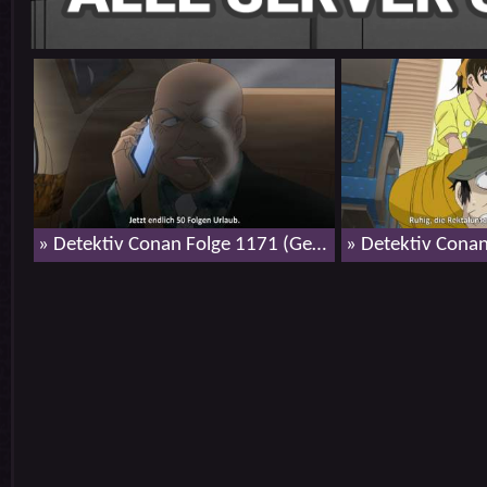
» Detektiv Conan Folge 1171 (GerSub) «