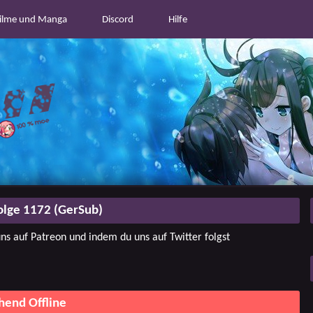
ilme und Manga
Discord
Hilfe
olge 1172 (GerSub)
ns auf Patreon und indem du uns auf Twitter folgst
end Offline