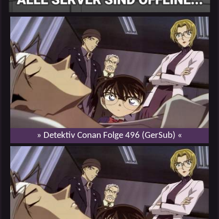
» Detektiv Conan Folge 496 (GerSub) «