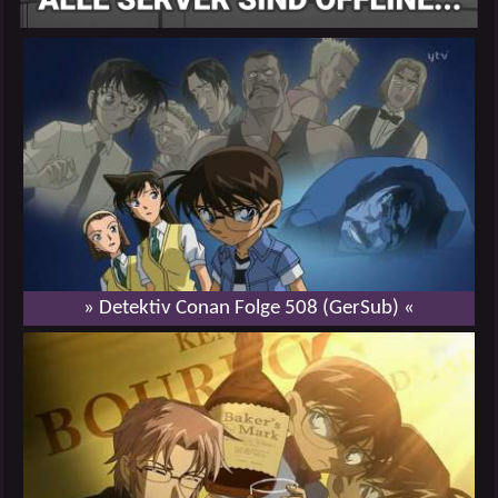
» Detektiv Conan Folge 508 (GerSub) «