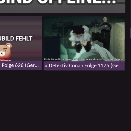
» Detektiv Conan Folge 626 (GerSub)
» Detektiv Conan Folge 1175 (GerSub) «