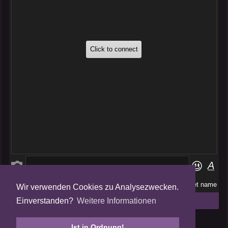
Wir verwenden Cookies zu Analysezwecken.
Folge uns auf
Einverstanden?
Weitere Informationen
Tweets by AmalgamFansubs
Ist in Ordnung!