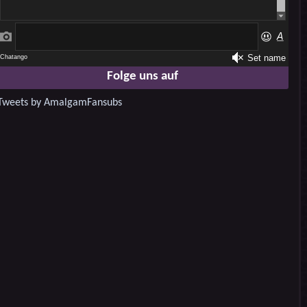
Folge uns auf
Tweets by AmalgamFansubs