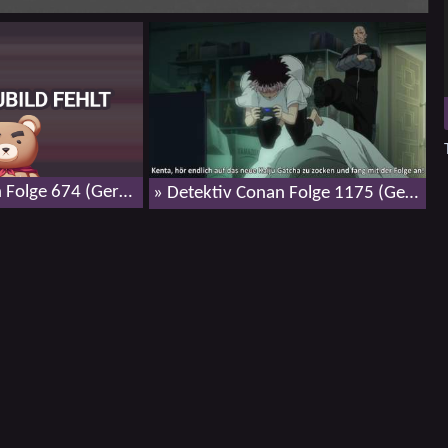
» Detektiv Conan Folge 674 (GerSub)
» Detektiv Conan Folge 1175 (GerSub) «