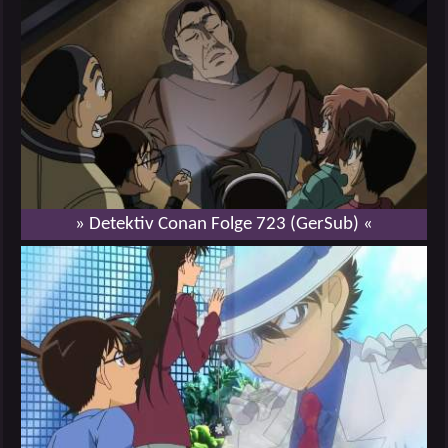
» Detektiv Conan Folge 723 (GerSub) «