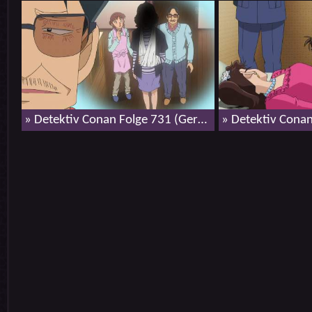
» Detektiv Conan Folge 731 (GerSub) «