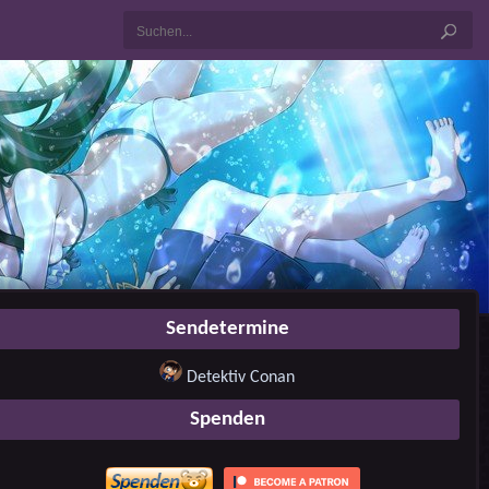
Sendetermine
Detektiv Conan
Spenden