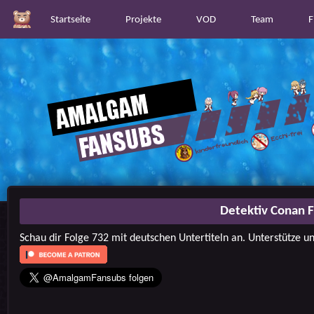
Startseite
Projekte
VOD
Team
F
Detektiv Conan F
Schau dir Folge 732 mit deutschen Untertiteln an. Unterstütze un