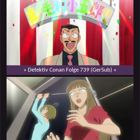
» Detektiv Conan Folge 739 (GerSub) «