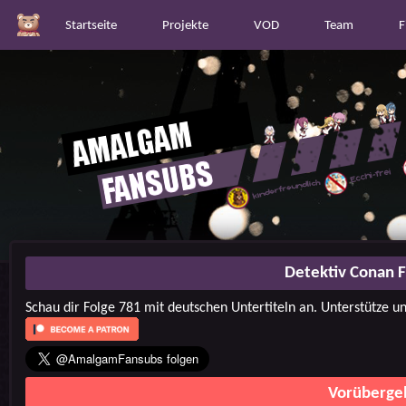
Startseite
Projekte
VOD
Team
F
Detektiv Conan F
Schau dir Folge 781 mit deutschen Untertiteln an. Unterstütze un
Vorübergeh