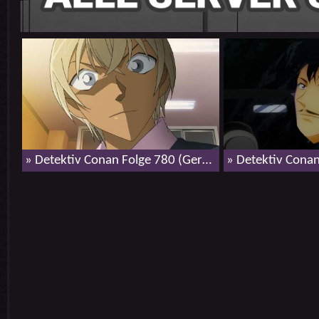
» Detektiv Conan Folge 780 (GerSub) «