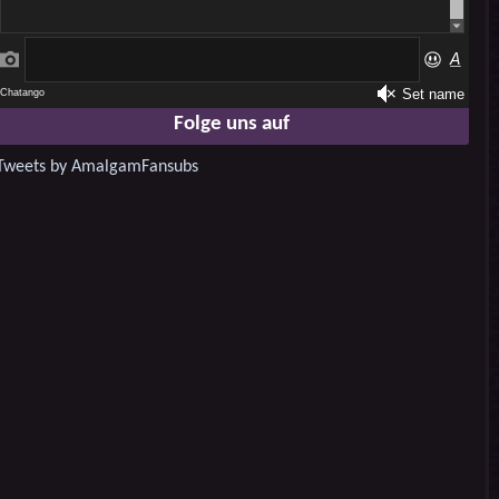
Folge uns auf
Tweets by AmalgamFansubs