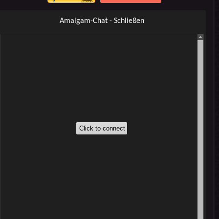
Amalgam-Chat - Schließen