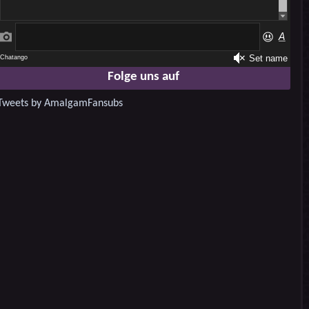
Folge uns auf
Tweets by AmalgamFansubs