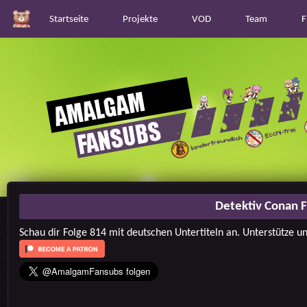
Startseite
Projekte
VOD
Team
F
Detektiv Conan F
Schau dir Folge 814 mit deutschen Untertiteln an. Unterstütze un