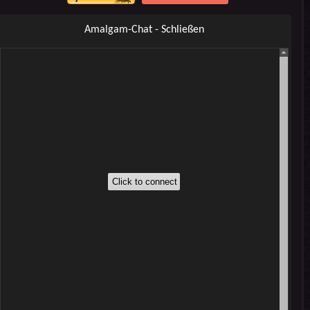
Amalgam-Chat - Schließen