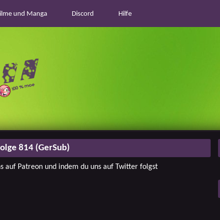
ilme und Manga
Discord
Hilfe
olge 814 (GerSub)
s auf Patreon und indem du uns auf Twitter folgst