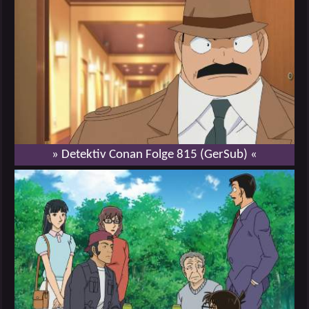
» Detektiv Conan Folge 815 (GerSub) «