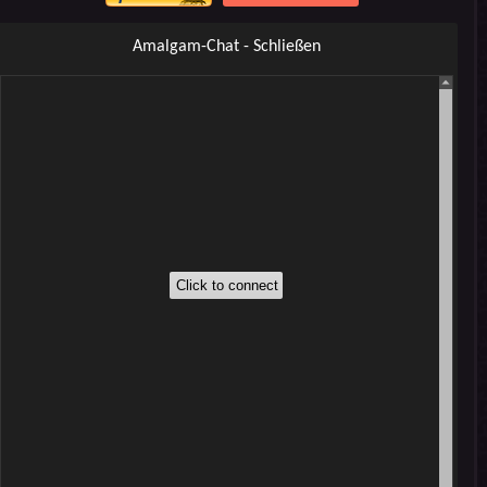
Amalgam-Chat - Schließen