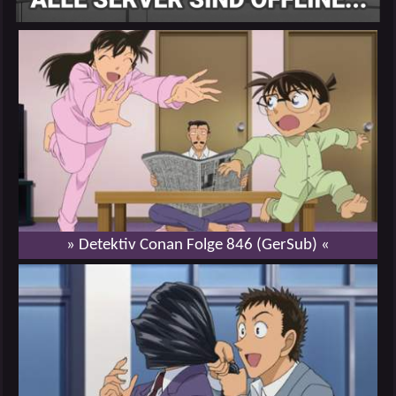
» Detektiv Conan Folge 846 (GerSub) «