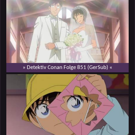
» Detektiv Conan Folge 851 (GerSub) «