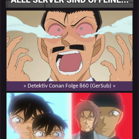
» Detektiv Conan Folge 860 (GerSub) «