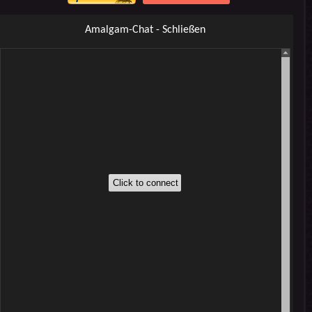
Amalgam-Chat - Schließen