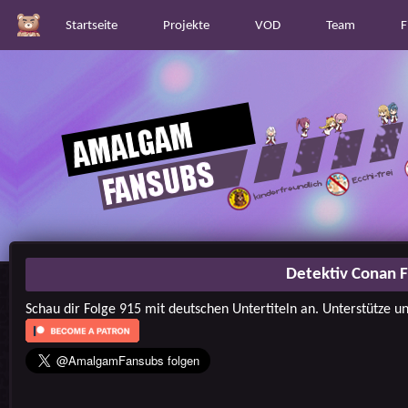
Startseite
Projekte
VOD
Team
F
Detektiv Conan F
Schau dir Folge 915 mit deutschen Untertiteln an. Unterstütze un