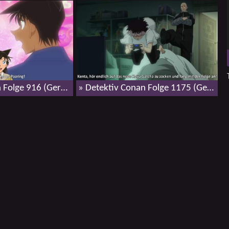
» Detektiv Conan Folge 916 (GerSub) «
» Detektiv Conan Folge 1175 (GerSub) «