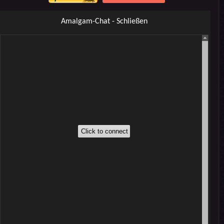
Amalgam-Chat - Schließen