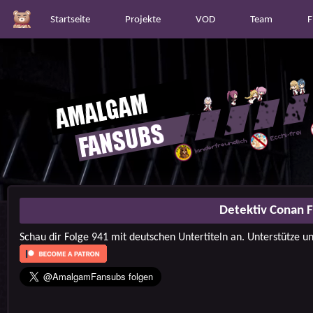
Startseite
Projekte
VOD
Team
F
Detektiv Conan F
Schau dir Folge 941 mit deutschen Untertiteln an. Unterstütze un