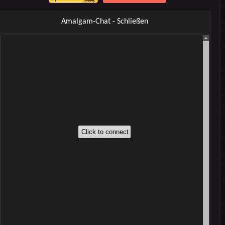
Amalgam-Chat - Schließen