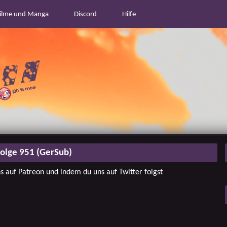
ilme und Manga
Discord
Hilfe
olge 951 (GerSub)
s auf Patreon und indem du uns auf Twitter folgst