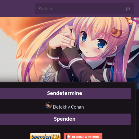
Sendetermine
Detektiv Conan
Spenden