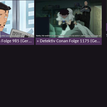
» Detektiv Conan Folge 985 (GerSub) «
» Detektiv Conan Folge 1175 (GerSub) «