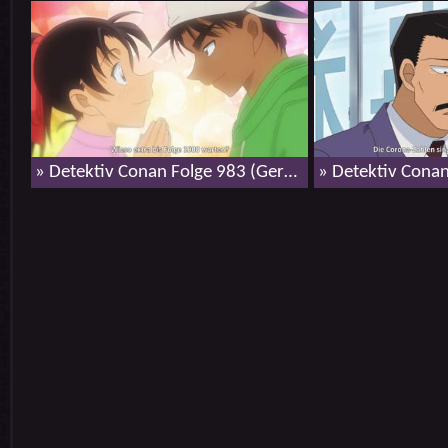
» Detektiv Conan Folge 983 (GerSub) «