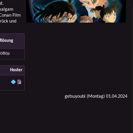
t.
Amalgam
Conan Film
urück und
flösung
1080p
Hoster
getsuyoubi (Montag) 01.04.2024