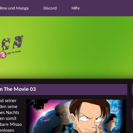
ilme und Manga
Discord
Hilfe
n The Movie 03
d seiner
den seine
nes Nachts
ren somit
tbare Misao
enlosen