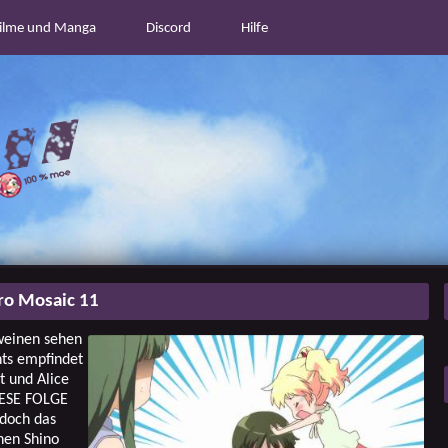
ilme und Manga
Discord
Hilfe
iro Mosaic 11
 weinen sehen
hts empfindet
t und Alice
IESE FOLGE
doch das
hen Shino