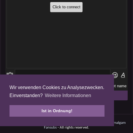
Wir verwenden Cookies zu Analysezwecken.
Folge uns auf
Einverstanden?
Weitere Informationen
Tweets by AmalgamFansubs
Ist in Ordnung!
Amalgam V5.0.210708 - Dynamite -
Datenschutz
- © 2008 - 2026
Amalgam
Fansubs
- All rights reserved.