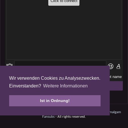
Wir verwenden Cookies zu Analysezwecken.
Folge uns auf
Einverstanden?
Weitere Informationen
Tweets by AmalgamFansubs
Ist in Ordnung!
Amalgam V5.0.210708 - Dynamite -
Datenschutz
- © 2008 - 2026
Amalgam
Fansubs
- All rights reserved.