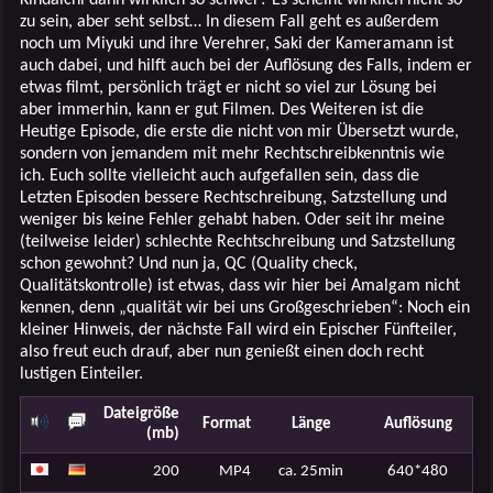
zu sein, aber seht selbst… In diesem Fall geht es außerdem
noch um Miyuki und ihre Verehrer, Saki der Kameramann ist
auch dabei, und hilft auch bei der Auflösung des Falls, indem er
etwas filmt, persönlich trägt er nicht so viel zur Lösung bei
aber immerhin, kann er gut Filmen. Des Weiteren ist die
Heutige Episode, die erste die nicht von mir Übersetzt wurde,
sondern von jemandem mit mehr Rechtschreibkenntnis wie
ich. Euch sollte vielleicht auch aufgefallen sein, dass die
Letzten Episoden bessere Rechtschreibung, Satzstellung und
weniger bis keine Fehler gehabt haben. Oder seit ihr meine
(teilweise leider) schlechte Rechtschreibung und Satzstellung
schon gewohnt? Und nun ja, QC (Quality check,
Qualitätskontrolle) ist etwas, dass wir hier bei Amalgam nicht
kennen, denn „qualität wir bei uns Großgeschrieben“: Noch ein
kleiner Hinweis, der nächste Fall wird ein Epischer Fünfteiler,
also freut euch drauf, aber nun genießt einen doch recht
lustigen Einteiler.
Dateigröße
Format
Länge
Auflösung
(mb)
200
MP4
ca. 25min
640*480