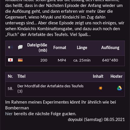
das heißt, dass in der Nächsten Episode der Anfang wieder um
die Auflösung geht, und dann erfahren wir mehr über die
Gegenwart, wieso Miyuki und Kindaichi im Zug dahin
unterwegs sind… Aber diese Episode zeigt uns noch einiges, wir
sehen Kindaichis Kombinationsgabe, und dazu auch noch den
„Fluch“ der Artefakte des Teufels. Viel Spaß…
Dateigröße
Format
Länge
Auflösung
(mb)
200
MP4
ca. 25min
640*480
Nr.
Titel
Inhalt
Hoster
Der Mordfall der Artefakte des Teufels
58.
(3)
Im Rahmen meines Experimentes könnt ihr ähnlich wie bei
Bomberman
hier
bereits die nächste Folge gucken.
doyoubi (Samstag) 08.05.2021