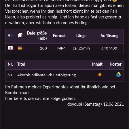
löst Akechi den Fall. Wir sehen dann noch ein Happy-End
Der Fall ist sogar für Spürnasen lösbar, dieses mal gibt es einen
Versprecher, wenn ihr den lest/hört könnt ihr selbst den Fall
lösen, also probiert es ruhig. Und ich habe es fast vergessen zu
erwähnen, aber wir haben ein neues Ending.
Dateigröße
Format
Länge
Auflösung
(mb)
200
MP4
ca. 25min
640*480
Nr.
Titel
Inhalt
Hoster
63.
Akechis brillante Schlussfolgerung
Im Rahmen meines Experimentes könnt ihr ähnlich wie bei
Bomberman
hier
bereits die nächste Folge gucken.
doyoubi (Samstag) 12.06.2021