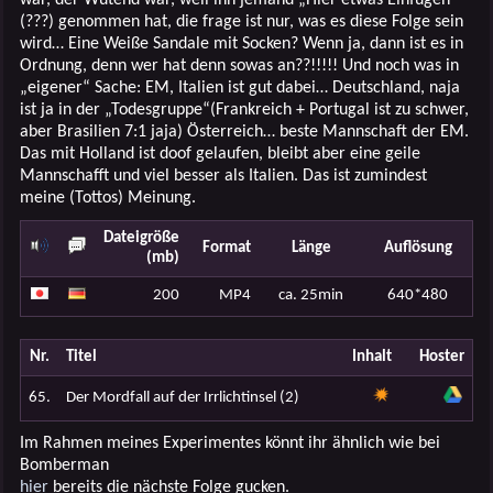
(???) genommen hat, die frage ist nur, was es diese Folge sein
wird… Eine Weiße Sandale mit Socken? Wenn ja, dann ist es in
Ordnung, denn wer hat denn sowas an??!!!!! Und noch was in
„eigener“ Sache: EM, Italien ist gut dabei… Deutschland, naja
ist ja in der „Todesgruppe“(Frankreich + Portugal ist zu schwer,
aber Brasilien 7:1 jaja) Österreich… beste Mannschaft der EM.
Das mit Holland ist doof gelaufen, bleibt aber eine geile
Mannschafft und viel besser als Italien. Das ist zumindest
meine (Tottos) Meinung.
Dateigröße
Format
Länge
Auflösung
(mb)
200
MP4
ca. 25min
640*480
Nr.
Titel
Inhalt
Hoster
65.
Der Mordfall auf der Irrlichtinsel (2)
Im Rahmen meines Experimentes könnt ihr ähnlich wie bei
Bomberman
hier
bereits die nächste Folge gucken.