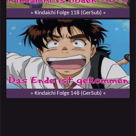
» Kindaichi Folge 118 (GerSub) «
» Kindaichi Folge 148 (GerSub) «