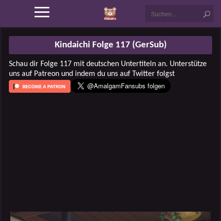
Kindaichi Folge 117 (GerSub)
Schau dir Folge 117 mit deutschen Untertiteln an. Unterstütze
uns auf Patreon und indem du uns auf Twitter folgst