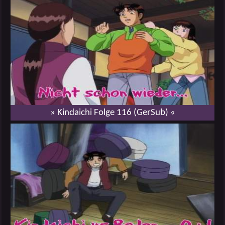
» Kindaichi Folge 116 (GerSub) «