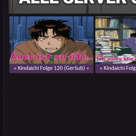
» Kindaichi Folge 120 (GerSub) «
» Kindaichi Fol