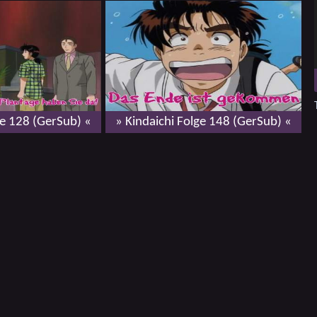
ge 128 (GerSub) «
» Kindaichi Folge 148 (GerSub) «