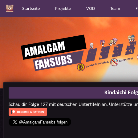
Startseite
Projekte
VOD
Team
F
Kindaichi Fol
Schau dir Folge 127 mit deutschen Untertiteln an. Unterstütze un