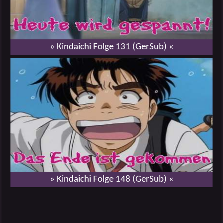
» Kindaichi Folge 131 (GerSub) «
» Kindaichi Folge 148 (GerSub) «