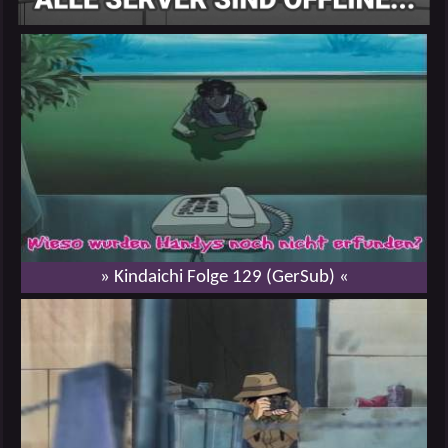
» Kindaichi Folge 129 (GerSub) «