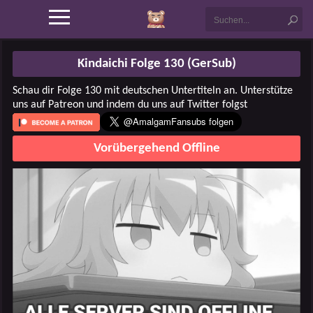
Kindaichi Folge 130 (GerSub)
Schau dir Folge 130 mit deutschen Untertiteln an. Unterstütze
uns auf Patreon und indem du uns auf Twitter folgst
Vorübergehend Offline