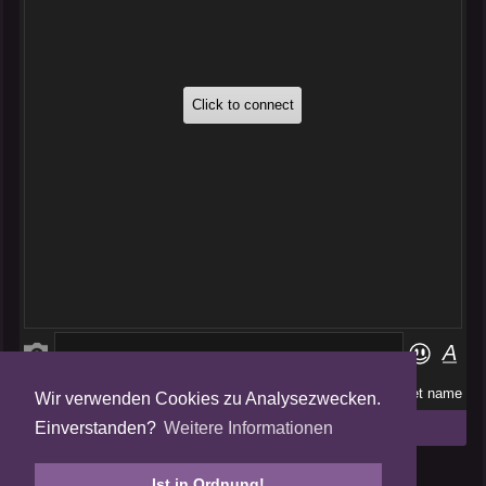
Wir verwenden Cookies zu Analysezwecken.
Folge uns auf
Einverstanden?
Weitere Informationen
Tweets by AmalgamFansubs
Ist in Ordnung!