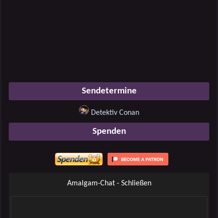
Sendetermine
Detektiv Conan
Spenden
Amalgam-Chat - Schließen