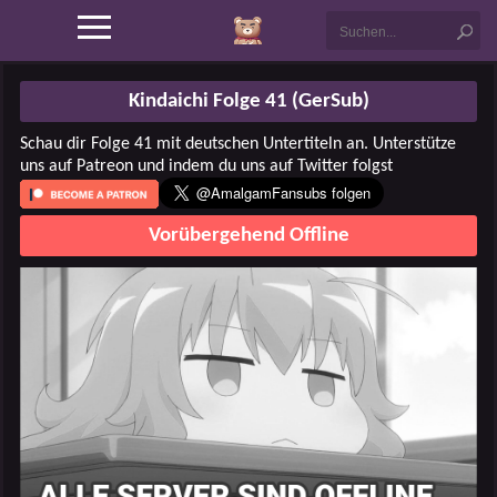
Kindaichi Folge 41 (GerSub)
Schau dir Folge 41 mit deutschen Untertiteln an. Unterstütze
uns auf Patreon und indem du uns auf Twitter folgst
Vorübergehend Offline