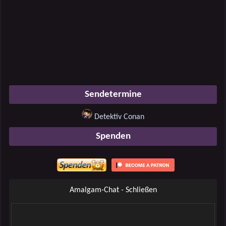
Sendetermine
Detektiv Conan
Spenden
Amalgam-Chat - Schließen