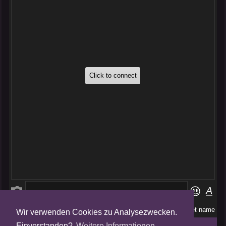
Wir verwenden Cookies zu Analysezwecken.
Folge uns auf
Einverstanden?
Weitere Informationen