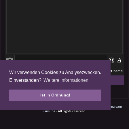
Wir verwenden Cookies zu Analysezwecken.
Folge uns auf
Einverstanden?
Weitere Informationen
Tweets by AmalgamFansubs
Ist in Ordnung!
Amalgam V5.0.210708 - Dynamite -
Datenschutz
- © 2008 - 2026
Amalgam
Fansubs
- All rights reserved.