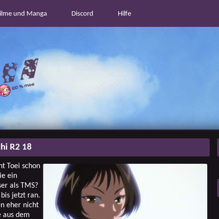
ilme und Manga
Discord
Hilfe
chi R2 18
ht Toei schon
ie ein
ser als TMS?
bis jetzt ran.
en eher nicht
e aus dem