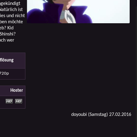
angekündigt
atürlich ist
ies und nicht
eiben möchte
eb? Kid
Shinshi?
Doch wer
flösung
720p
Hoster
doyoubi (Samstag) 27.02.2016