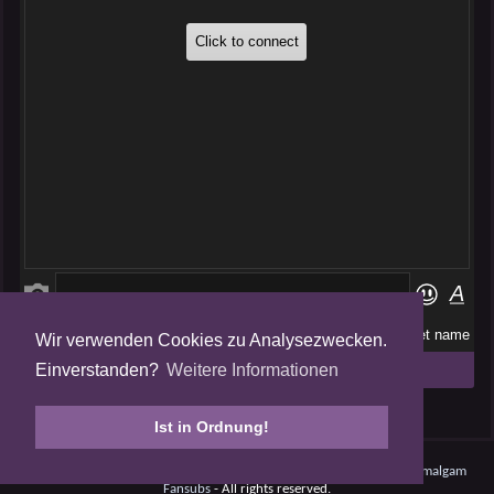
Wir verwenden Cookies zu Analysezwecken.
Folge uns auf
Einverstanden?
Weitere Informationen
Tweets by AmalgamFansubs
Ist in Ordnung!
Amalgam V5.0.210708 - Dynamite -
Datenschutz
- © 2008 - 2026
Amalgam
Fansubs
- All rights reserved.