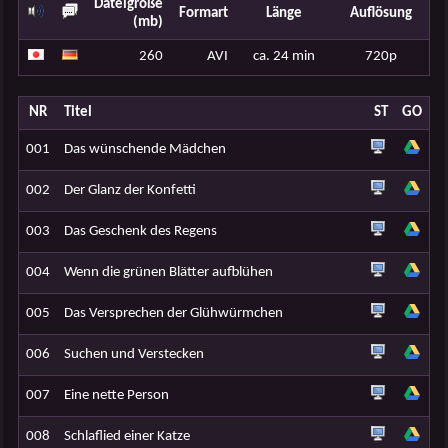
Dateigröße
Formart
Länge
Auflösung
(mb)
260
AVI
ca. 24 min
720p
NR
Titel
ST
GO
001
Das wünschende Mädchen
002
Der Glanz der Konfetti
003
Das Geschenk des Regens
004
Wenn die grünen Blätter aufblühen
005
Das Versprechen der Glühwürmchen
006
Suchen und Verstecken
007
Eine nette Person
008
Schlaflied einer Katze