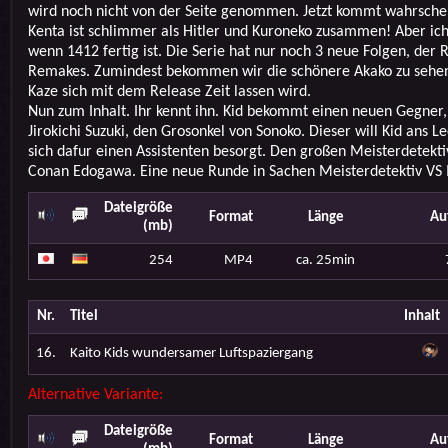
wird noch nicht von der Seite genommen. Jetzt kommt wahrschei
Kenta ist schlimmer als Hitler und Kuroneko zusammen! Aber ic
wenn 1412 fertig ist. Die Serie hat nur noch 3 neue Folgen, der R
Remakes. Zumindest bekommen wir die schönere Akako zu sehe
Kaze sich mit dem Release Zeit lassen wird.
Nun zum Inhalt. Ihr kennt ihn. Kid bekommt einen neuen Gegner
Jirokichi Suzuki, den Grosonkel von Sonoko. Dieser will Kid ans L
sich dafur einen Assistenten besorgt. Den großen Meisterdetekt
Conan Edogawa. Eine neue Runde in Sachen Meisterdetektiv VS 
Dateigröße
Format
Länge
Au
(mb)
254
MP4
ca. 25min
Nr.
Titel
Inhalt
16.
Kaito Kids wundersamer Luftspaziergang
Alternative Variante:
Dateigröße
Format
Länge
Au