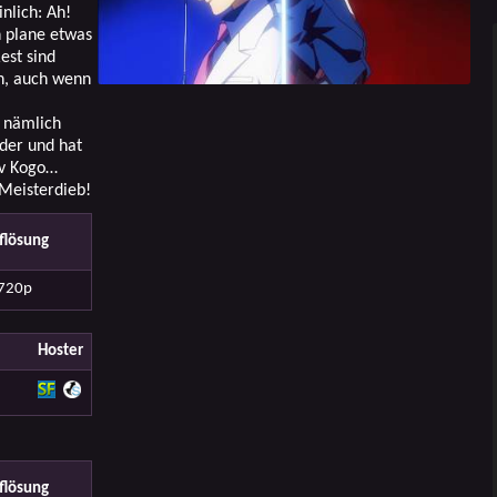
nlich: Ah!
h plane etwas
est sind
n, auch wenn
, nämlich
eder und hat
iv Kogo…
Meisterdieb!
flösung
720p
Hoster
flösung