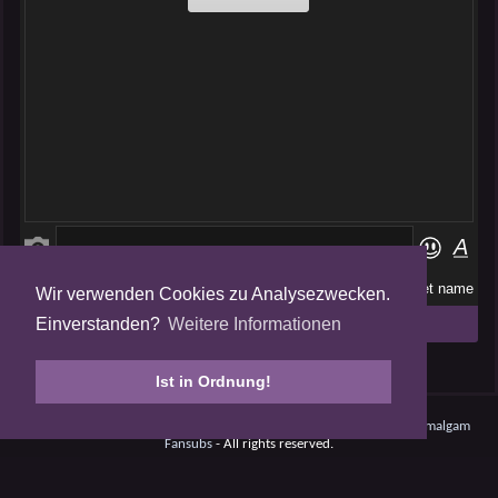
Wir verwenden Cookies zu Analysezwecken.
Folge uns auf
Einverstanden?
Weitere Informationen
Tweets by AmalgamFansubs
Ist in Ordnung!
Amalgam V5.0.210708 - Dynamite -
Datenschutz
- © 2008 - 2026
Amalgam
Fansubs
- All rights reserved.