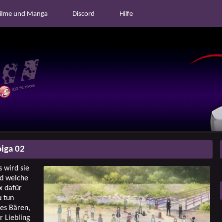
ilme und Manga
Discord
Hilfe
iga 02
 wird sie
nd welche
x dafür
u tun
 es Bären,
r Liebling