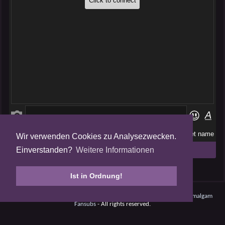
Wir verwenden Cookies zu Analysezwecken.
Folge uns auf
Einverstanden?
Weitere Informationen
Tweets by AmalgamFansubs
Ist in Ordnung!
Amalgam V5.0.210708 - Dynamite -
Datenschutz
- © 2008 - 2026
Amalgam
Fansubs
- All rights reserved.