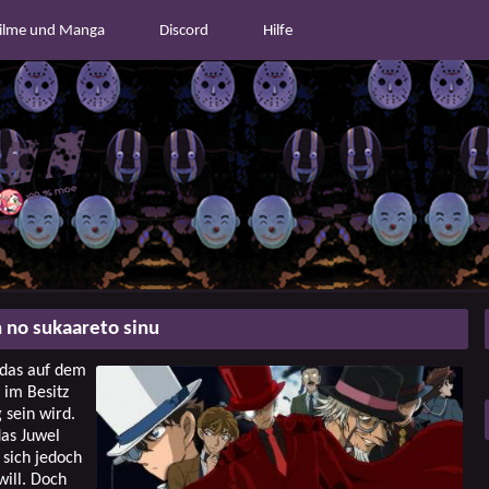
ilme und Manga
Discord
Hilfe
 no sukaareto sinu
, das auf dem
 im Besitz
g sein wird.
as Juwel
 sich jedoch
ill. Doch