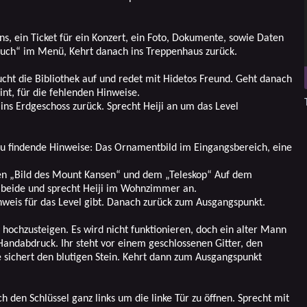
s, ein Ticket für ein Konzert, ein Foto, Dokumente, sowie Daten
Buch“ im Menü, Kehrt danach ins Treppenhaus zurück.
ht die Bibliothek auf und redet mit Hidetos Freund. Geht danach
nt, für die fehlenden Hinweise.
ins Erdgeschoss zurück. Sprecht Heiji an um das Level
Zu findende Hinweise: Das Ornamentbild im Eingangsbereich, eine
sen „Bild des Mount Kansen“ und dem „Teleskop“ Auf dem
t beide und sprecht Heiji im Wohnzimmer an.
nweis für das Level gibt. Danach zurück zum Ausgangspunkt.
hochzusteigen. Es wird nicht funktionieren, doch ein alter Mann
r Handabdruck. Ihr steht vor einem geschlossenen Gitter, den
le sichert den blutigen Stein. Kehrt dann zum Ausgangspunkt
den Schlüssel ganz links um die linke Tür zu öffnen. Sprecht mit