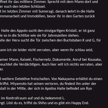
ffnet ihr das mittlere Zimmer. Sprecht mit dem Mann dort und
er euch den letzten Schlüssel.
cht im letzten Zimmer mit Sumeragi, danach kehrt in die Halle
ammenarbeit und Immobilien, bevor ihr in den Garten zurück
 Halle des Appolo sucht den einzigartigen Kristall, er ist ganz
 so in die Schlitze wie sie für Jahreszeiten stehen.
alle der Hera sucht die Tür zwischen den Buchstaben K und G, für
kann ich sie leider nicht verraten, aber wenn ihr schlau seid,
ltsamer Mann, Kaiseki, Fischernetz, Dokumente, Anruf bei Kousaka,
euchtet die Verdächtigen. Auch hier will ich nichts verraten, aber
er.
 weitere Detektive freischalten. Von Nakayama erhältst du einen
 triffst. Miyamoto hat seinen verloren, du findest ihn unter der
tall in der Mitte, der sich in Apollos Halle befindet um Ryo
ür im Kontrollraum auf und du bekommst L.
gt. Löst du es, triffst du Shiho und es gibt ein Happy End.