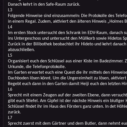
Danach kehrt in den Safe-Raum zurück.
L3
Folgende Hinweise sind einzusammeln: Die Protokolle des Telefon
in einem Regal. Zudem, aktiviert den älteren Hinweis „Holmes 
L4
Im ersten Stock untersucht den Schrank im EDV-Raum, danach suc
ins Untergeschoss und untersucht den Müllkorb sowie Hidetos Spi
Zurück in der Bilibothek beobachtet ihr Hideto und kehrt danach 
abzuschließen.
L5
Organisiert euch den Schlüssel aus einer Kiste im Badezimmer. 
Urkunde, die Telefonprotokolle.
Im Garten erwartet euch eine Quest die ihr mittels den Hinwei
Dachboden lösen könnt. Um die Ungereimheit zu lösen, aktivier
Begebt euch dann in den Garten damit Heiji euch den letzten Hi
L6
Sprecht mit einem Zeugen auf der zweiten Ebene, dann versucht 
gibt euch Stiefel. Am Gipfel ist der nächste Hinweis ein blutige
Schlüssel findet ihr im Haus des Försters ganz unten. In det Höh
zurück.
L7
Sprecht zuerst mit dem Gärtner und dem Butler, dann nehmt euch 