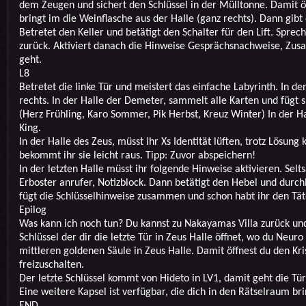
dem Zeugen und sichert den Schlüssel in der Mülltonne. Damit ö
bringt im die Weinflasche aus der Halle (ganz rechts). Dann gibt 
Betretet den Keller und betätigt den Schalter für den Lift. Spre
zurück. Aktiviert danach die Hinweise Gesprächsnachweise, Zus
geht.
L8
Betretet die linke Tür und meistert das einfache Labyrinth. In der
rechts. In der Halle der Demeter, sammelt alle Karten und fügt sie
(Herz Frühling, Karo Sommer, Pik Herbst, Kreuz Winter) In der H
King.
In der Halle des Zeus, müsst ihr Xs Identität lüften, trotz Lösung 
bekommt ihr sie leicht raus. Tipp: Zuvor abspeichern!
In der letzten Halle müsst ihr folgende Hinweise aktivieren. Se
Erboster anrufer, Notizblock. Dann betätigt den Hebel und durchl
fügt die Schlüsselhinweise zusammen und schon habt ihr den Tät
Epilog
Was kann ich noch tun? Du kannst zu Nakayamas Villa zurück und
Schlüssel der dir die letzte Tür in Zeus Halle öffnet, wo du Neuro
mittleren goldenen Säule in Zeus Halle. Damit öffnest du den Kris
freizuschalten.
Der letzte Schlüssel kommt von Hideto in LV1, damit geht die T
Eine weitere Kapsel ist verfügbar, die dich in den Rätselraum brin