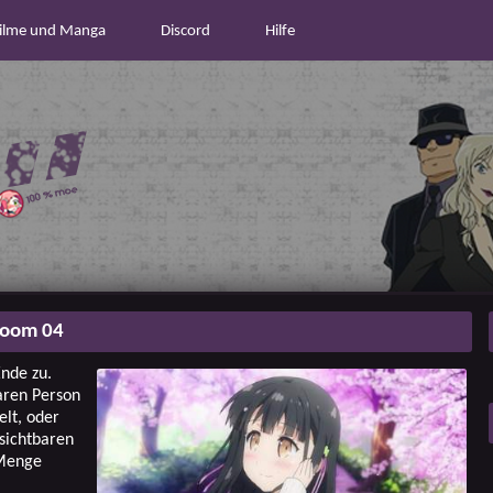
ilme und Manga
Discord
Hilfe
oom 04
nde zu.
baren Person
elt, oder
nsichtbaren
 Menge