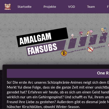
Startseite
Projekte
VOD
Team
F
One R
So! Die erste Arc unseres Schizophränie-Animes neigt sich dem E
Merkt Yui diese Folge, dass sie die ganze Zeit mit einer unsicht
geredet hat? Erfahren wir heute, ob es sich um einen Geist hand
wirklich nur um ein Gehirngespinst? Und schafft es Yui, ihrem u
Freund ihre Liebe zu gestehen? Außerdem gibt es diesmal jede
hübscher Kirschblüten, obwohl Winter-Season.